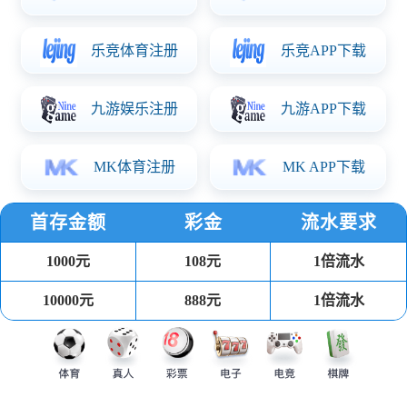
巴特勒左手腕骨折康复进入最后阶段，2026年12月将迎来复出
2026-07-24
河南队黄紫昌错失单刀后遭球迷网暴，俱乐部官方呼吁理性观赛
2026-07-24
梅州客家康拉德离队后签下鲁尼，速度与盘带突破数据谁更突出？
2026-07-23
谢尔顿发球局保发率跌出前十，美国新星主场作战能否找回状态？
2026-07-23
深圳马可波罗郑永刚续约条件存分歧，换帅传闻再起？
2026-07-22
山东泰山费莱尼离队后高空球争顶成功率骤降15%，崔康熙战术板如何填补支点空缺？
2026-07-22
长春亚泰谭龙速度优势不再，陈洋防守反击战术失去利器出路何在？
2026-07-21
哈登腿筋旧伤复发，76人医疗总监被曝四年前曾因误诊被起诉
2026-07-21
国足2026世预赛前5轮积分对比上届同期，冲击世界杯希望几何？
2026-07-20
上海海港奥斯卡传球成功率92%创赛季新高，三线作战中场调度再升级？
2026-07-20
山东高速丁伟下课倒计时，前青岛主帅吴庆龙被视为热门接替
2026-07-20