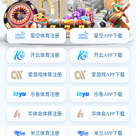
凯恩上赛季联赛30球vs奥斯梅恩25球，中锋转会身价溢价率分化
2026-07-29
鹈鹕123-114大胜国王，锡安29分13篮板禁区命中率75%
2026-07-29
独行侠逆转快船豪取五连胜，东契奇欧文合砍70分
2026-07-28
环法自行车赛波加查状态起伏，温格高能否趁势夺回黄衫？
2026-07-28
波加查环法总成绩领先5分12秒，个人计时赛优势碾压群雄
2026-07-28
克耶高斯复出后一发得分率94% vs 二发得分率仅42%，发球武器极端化成双刃剑
2026-07-27
北京WB暖阳续约留队概率大，年薪要求或创KPL新纪录
2026-07-27
郑钦文硬地接发球得分率升至45%，中国一姐美网八强目标可期
2026-07-26
火箭新帅乌度卡与格林战术理念冲突，管理层或被迫在核心与教练间二选一
2026-07-26
黄蜂鲍尔与马刺文班亚马抢板冲突被罚，回放显示对手挥肘动作暗藏杀机
2026-07-25
广州队1-1逼平武汉三镇，但全华班阵容零外援引中甲冲超思考
2026-07-25