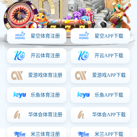
包括您在注册或使用服务过程中提供的个人信息，以及
设备参数、访问行为、位置信息等技术数据。
3. 信息使用目的
所收集的信息将主要用于识别用户身份、提供乐鱼网页
版登录入口平台服务、保障系统安全，并对内容体验进
行持续优化。
4. 信息保护与存储
您的数据将被加密存储于中国大陆地区的服务器，并通
过访问权限管理、多层防护系统等方式避免泄露与误
用。